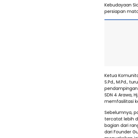
Kebudayaan Sidr
persiapan mata
Ketua Komunita
S.Pd., M.Pd., 
pendampingan pe
SDN 4 Arawa, Hj
memfasilitasi 
Sebelumnya, pa
tercatat lebih d
bagian dari ra
dari Founder Gu