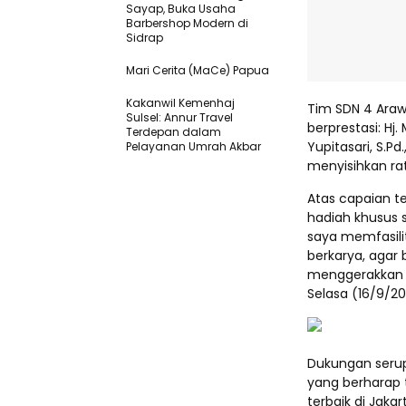
Sayap, Buka Usaha
Barbershop Modern di
Sidrap
Mari Cerita (MaCe) Papua
Kakanwil Kemenhaj
Tim SDN 4 Arawa
Sulsel: Annur Travel
berprestasi: Hj.
Terdepan dalam
Yupitasari, S.P
Pelayanan Umrah Akbar
menyisihkan rat
Atas capaian t
hadiah khusus s
saya memfasili
berkarya, agar
menggerakkan ek
Selasa (16/9/20
Dukungan serupa
yang berharap
terbaik di Jaka