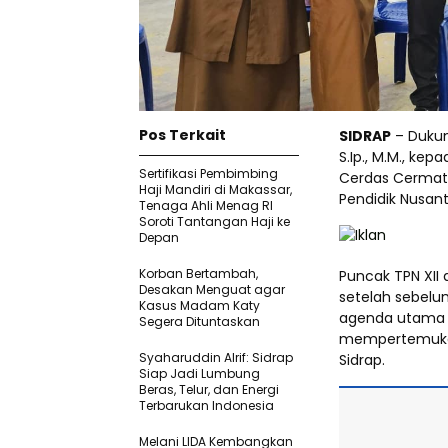
Pos Terkait
SIDRAP
– Dukung
S.Ip., M.M., ke
Sertifikasi Pembimbing
Cerdas Cermat 
Haji Mandiri di Makassar,
Pendidik Nusant
Tenaga Ahli Menag RI
Soroti Tantangan Haji ke
Depan
Korban Bertambah,
Puncak TPN XII 
Desakan Menguat agar
setelah sebelum
Kasus Madam Katy
agenda utama 
Segera Dituntaskan
mempertemukan 
Syaharuddin Alrif: Sidrap
Sidrap.
Siap Jadi Lumbung
Beras, Telur, dan Energi
Terbarukan Indonesia
Melani LIDA Kembangkan