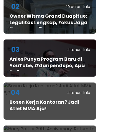
02
10 bulan lalu
Owner Wisma Grand Duapitue:
Legalitas Lengkap, Fokus Jaga
Keamanan Tamu
03
4 tahun lalu
Anies Punya Program Baru di
YouTube, #daripendopo, Apa
Itu?
04
4 tahun lalu
Bosen Kerja Kantoran? Jadi
Atlet MMA Aja!