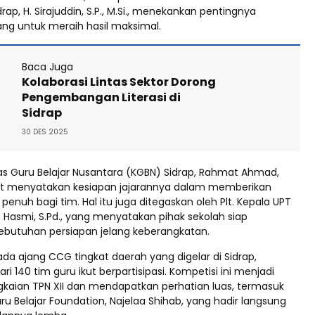
ap, H. Sirajuddin, S.P., M.Si., menekankan pentingnya
ng untuk meraih hasil maksimal.
Baca Juga
Kolaborasi Lintas Sektor Dorong
Pengembangan Literasi di
Sidrap
30 DES 2025
s Guru Belajar Nusantara (KGBN) Sidrap, Rahmat Ahmad,
turut menyatakan kesiapan jajarannya dalam memberikan
nuh bagi tim. Hal itu juga ditegaskan oleh Plt. Kepala UPT
. Hasmi, S.Pd., yang menyatakan pihak sekolah siap
kebutuhan persiapan jelang keberangkatan.
da ajang CCG tingkat daerah yang digelar di Sidrap,
ari 140 tim guru ikut berpartisipasi. Kompetisi ini menjadi
ngkaian TPN XII dan mendapatkan perhatian luas, termasuk
ru Belajar Foundation, Najelaa Shihab, yang hadir langsung