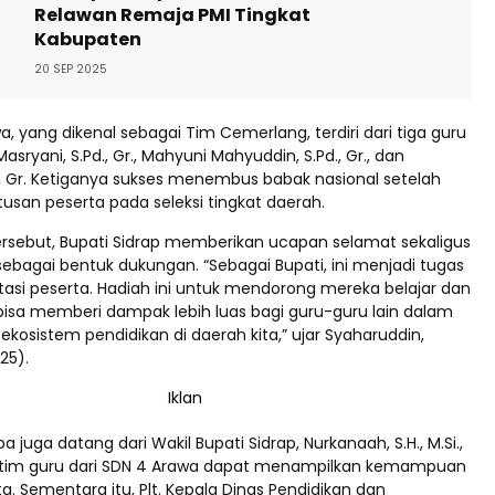
Relawan Remaja PMI Tingkat
Kabupaten
20 SEP 2025
, yang dikenal sebagai Tim Cemerlang, terdiri dari tiga guru
 Masryani, S.Pd., Gr., Mahyuni Mahyuddin, S.Pd., Gr., dan
d., Gr. Ketiganya sukses menembus babak nasional setelah
usan peserta pada seleksi tingkat daerah.
ersebut, Bupati Sidrap memberikan ucapan selamat sekaligus
ebagai bentuk dukungan. “Sebagai Bupati, ini menjadi tugas
tasi peserta. Hadiah ini untuk mendorong mereka belajar dan
 bisa memberi dampak lebih luas bagi guru-guru lain dalam
osistem pendidikan di daerah kita,” ujar Syaharuddin,
25).
 juga datang dari Wakil Bupati Sidrap, Nurkanaah, S.H., M.Si.,
 tim guru dari SDN 4 Arawa dapat menampilkan kemampuan
rta. Sementara itu, Plt. Kepala Dinas Pendidikan dan