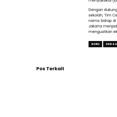
menyaksikan ja
Dengan dukunga
sekolah, Tim 
nama Sidrap di 
Jakarta menjad
menguatkan ek
GURU
SDN 4 
Pos Terkait