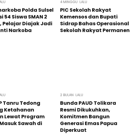
ALU
4 MINGGU LALU
narkoba Polda Sulsel
PIC Sekolah Rakyat
i 54 Siswa SMAN 2
Kemensos dan Bupati
, Pelajar Diajak Jadi
Sidrap Bahas Operasional
nti Narkoba
Sekolah Rakyat Permanen
ALU
2 BULAN LALU
P Tanru Tedong
Bunda PAUD Tolikara
g Ketahanan
Resmi Dikukuhkan,
n Lewat Program
Komitmen Bangun
k Masuk Sawah di
Generasi Emas Papua
Diperkuat