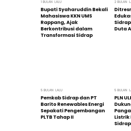
1 BULAN LALU
2 BULAN L
Bupati Syaharuddin Bekali
Ditres
Mahasiswa KKN UMS
Edukas
Rappang, Ajak
Sidrap
Berkontribusi dalam
Duta A
Transformasi Sidrap
5 BULAN LALU
5 BULAN L
Pemkab Sidrap dan PT
PLN UL
Barito Renewables Energi
Dukun
Sepakati Pengembangan
Panga
PLTB Tahap II
Listri
Sidrap