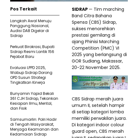
Pos Terkait
SIDRAP
— Tim marching
Band Citra Bahana
Langkah Awal Menuju
Spensa (CBS) Sidrap,
Panggung Nasional,
sukses menorehkan
Audisi DA8 Digelar di
prestasi gemilang di
Sidrap
ajang Phinisi Marching
Perkuat Birokrasi, Bupati
Competition (PMC) VI
Sidrap Resmi Lantik 156
2025 yang berlangsung di
Pejabat Baru
GOR Sudiang, Makassar,
20-22 November 2025.
Evaluasi LPPD 2025,
Wabup Sidrap Dorong
OPD Susun Strategi
Tingkatkan Kinerja
Bunyamin Yapid Bekali
CBS Sidrap meraih juara
361 CJH Sidrap, Tekankan
Kesiapan Ilmu, Mental,
umum II, setelah hampir
dan Fisik
di setiap kategori lomba
memiliki perwakilan juara.
Samsumarlin: Polri Hadir
Di kategori indoor colour
di Tengah Masyarakat,
Menjaga Keamanan dan
guard open, CBS meraih
Kedamaian Sidrap
juara II, sedangkan juara I