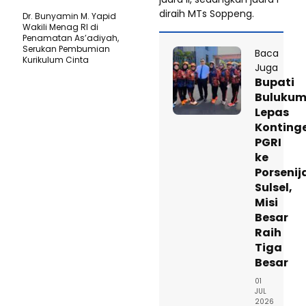
diraih MTs Soppeng.
Dr. Bunyamin M. Yapid
Wakili Menag RI di
Penamatan As’adiyah,
Serukan Pembumian
Baca
Kurikulum Cinta
Juga
Bupati
Buluku
Lepas
Konting
PGRI
ke
Porsenij
Sulsel,
Misi
Besar
Raih
Tiga
Besar
01
JUL
2026