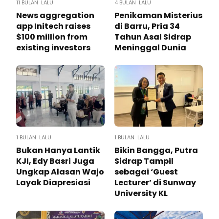
11 BULAN LALU
4 BULAN LALU
News aggregation
Penikaman Misterius
app Initech raises
di Barru, Pria 34
$100 million from
Tahun Asal Sidrap
existing investors
Meninggal Dunia
1 BULAN LALU
1 BULAN LALU
Bukan Hanya Lantik
Bikin Bangga, Putra
KJI, Edy Basri Juga
Sidrap Tampil
Ungkap Alasan Wajo
sebagai ‘Guest
Layak Diapresiasi
Lecturer’ di Sunway
University KL